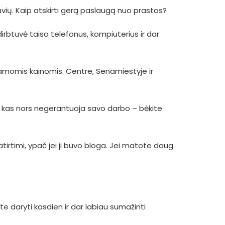
uvių. Kaip atskirti gerą paslaugą nuo prastos?
 dirbtuvė taiso telefonus, kompiuterius ir dar
namomis kainomis. Centre, Senamiestyje ir
i kas nors negerantuoja savo darbo – bėkite
irtimi, ypač jei ji buvo bloga. Jei matote daug
e daryti kasdien ir dar labiau sumažinti