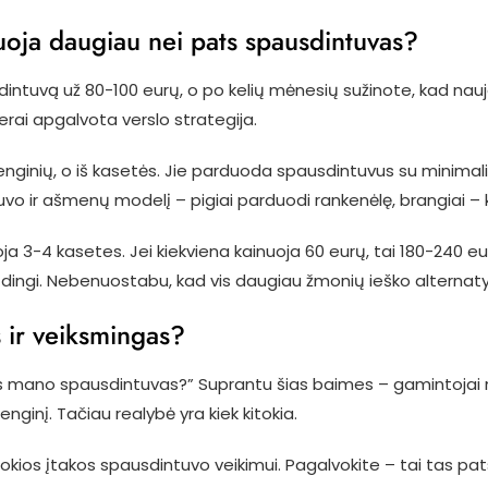
uoja daugiau nei pats spausdintuvas?
intuvą už 80-100 eurų, o po kelių mėnesių sužinote, kad nau
erai apgalvota verslo strategija.
enginių, o iš kasetės. Jie parduoda spausdintuvus su minimal
stuvo ir ašmenų modelį – pigiai parduodi rankenėlę, brangiai 
a 3-4 kasetes. Jei kiekviena kainuoja 60 eurų, tai 180-240 e
pūdingi. Nebenuostabu, kad vis daugiau žmonių ieško alternat
s ir veiksmingas?
dins mano spausdintuvas?” Suprantu šias baimes – gamintojai 
nginį. Tačiau realybė yra kiek kitokia.
jokios įtakos spausdintuvo veikimui. Pagalvokite – tai tas pats 