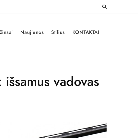
žinsai
Naujienos
Stilius
KONTAKTAI
ų: išsamus vadovas
e