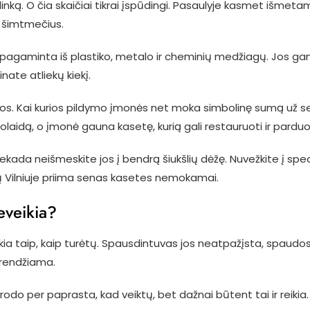
. O čia skaičiai tikrai įspūdingi. Pasaulyje kasmet išmetama 
s šimtmečius.
r pagaminta iš plastiko, metalo ir cheminių medžiagų. Jos gam
nate atliekų kiekį.
amos. Kai kurios pildymo įmonės net moka simbolinę sumą už 
olaidą, o įmonė gauna kasetę, kurią gali restauruoti ir parduot
ekada neišmeskite jos į bendrą šiukšlių dėžę. Nuvežkite į spe
ų Vilniuje priima senas kasetes nemokamai.
neveikia?
kia taip, kaip turėtų. Spausdintuvas jos neatpažįsta, spaudo
sprendžiama.
 atrodo per paprasta, kad veiktų, bet dažnai būtent tai ir reikia