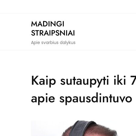
Skip
to
content
MADINGI
STRAIPSNIAI
Apie svarbius dalykus
Kaip sutaupyti iki
apie spausdintuvo 