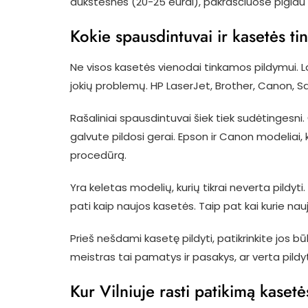
aukštesnės (20-25 eurai), pakraščiuose pigiau 
Kokie spausdintuvai ir kasetės ti
Ne visos kasetės vienodai tinkamos pildymui. La
jokių problemų. HP LaserJet, Brother, Canon, Sa
Rašaliniai spausdintuvai šiek tiek sudėtingesni
galvute pildosi gerai. Epson ir Canon modeliai, 
procedūrą.
Yra keletas modelių, kurių tikrai neverta pild
pati kaip naujos kasetės. Taip pat kai kurie na
Prieš nešdami kasetę pildyti, patikrinkite jos bū
meistras tai pamatys ir pasakys, ar verta pildyti
Kur Vilniuje rasti patikimą kase