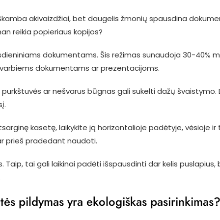
ga. Skamba akivaizdžiai, bet daugelis žmonių spausdina dokumen
an reikia popieriaus kopijos?
sdieniniams dokumentams. Šis režimas sunaudoja 30-40% mažia
k svarbiems dokumentams ar prezentacijoms.
ios purkštuvės ar nešvarus būgnas gali sukelti dažų švaisty
į.
sarginę kasetę, laikykite ją horizontalioje padėtyje, vėsioje i
ar prieš pradedant naudoti.
. Taip, tai gali laikinai padėti išspausdinti dar kelis puslapiu
.
tės pildymas yra ekologiškas pasirinkimas