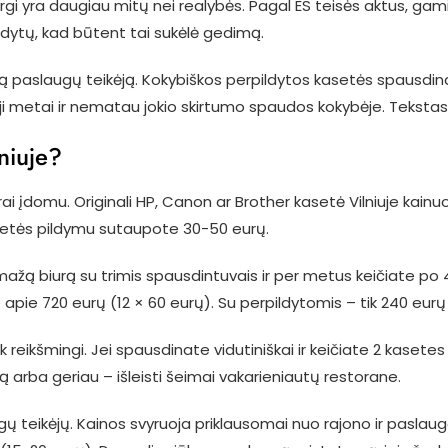
gi yra daugiau mitų nei realybės. Pagal ES teisės aktus, gamin
dytų, kad būtent tai sukėlė gedimą.
mą paslaugų teikėją. Kokybiškos perpildytos kasetės spausdina 
ji metai ir nematau jokio skirtumo spaudos kokybėje. Tekstas 
lniuje?
rai įdomu. Originali HP, Canon ar Brother kasetė Vilniuje kain
kasetės pildymu sutaupote 30-50 eurų.
 mažą biurą su trimis spausdintuvais ir per metus keičiate po 
 apie 720 eurų (12 × 60 eurų). Su perpildytomis – tik 240 eur
 reikšmingi. Jei spausdinate vidutiniškai ir keičiate 2 kaset
ą arba geriau – išleisti šeimai vakarieniautų restorane.
ų teikėjų. Kainos svyruoja priklausomai nuo rajono ir paslaugos