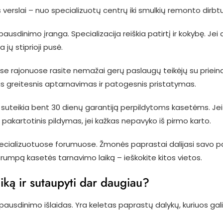
s verslai – nuo specializuotų centrų iki smulkių remonto dirbt
spausdinimo įranga. Specializacija reiškia patirtį ir kokybę. Jei
jų stiprioji pusė.
uose rajonuose rasite nemažai gerų paslaugų teikėjų su priei
s greitesnis aptarnavimas ir patogesnis pristatymas.
s suteikia bent 30 dienų garantiją perpildytoms kasetėms. Je
pakartotinis pildymas, jei kažkas nepavyko iš pirmo karto.
ecializuotuose forumuose. Žmonės paprastai dalijasi savo pat
umpą kasetės tarnavimo laiką – ieškokite kitos vietos.
iką ir sutaupyti dar daugiau?
ausdinimo išlaidas. Yra keletas paprastų dalykų, kuriuos galit