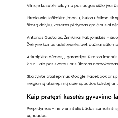
Vilniuje kasetės pildymo paslaugas siūlo įvairū
Pirmiausia, ieškokite įmonių, kurios užsiima tik 
šimtą dalykų, kasetės pildymas greičiausiai nėra 
Antanas Gustaitis, Žirmūnai, Fabijoniškės – ši
Žvėryne kainos aukštesnės, bet dažnai siūloma
Atkreipkite dėmesį į garantijas. Rimtos įmonė
kitur. Taip pat svarbu, ar siūlomas nemokamas 
Skaitykite atsiliepimus Google, Facebook ar sp
neigiamų atsiliepimų apie spaudos kokybę ar tr
Kaip pratęsti kasetės gyvavimo la
Perpildymas – ne vienintelis būdas sumažinti sp
sąnaudas.