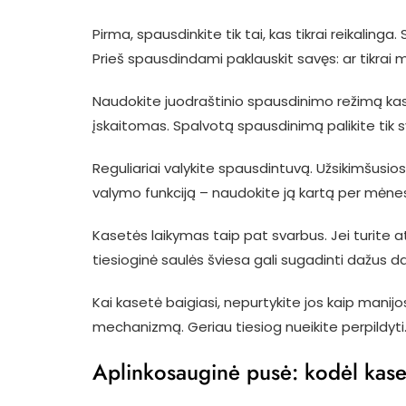
Pirma, spausdinkite tik tai, kas tikrai reikalin
Prieš spausdindami paklauskit savęs: ar tikrai m
Naudokite juodraštinio spausdinimo režimą ka
įskaitomas. Spalvotą spausdinimą palikite ti
Reguliariai valykite spausdintuvą. Užsikimšus
valymo funkciją – naudokite ją kartą per mėnes
Kasetės laikymas taip pat svarbus. Jei turite at
tiesioginė saulės šviesa gali sugadinti dažus d
Kai kasetė baigiasi, nepurtykite jos kaip manijos
mechanizmą. Geriau tiesiog nueikite perpildyti
Aplinkosauginė pusė: kodėl kase