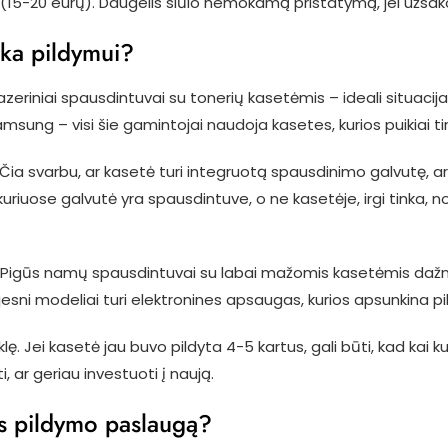
(15-20 eurų). Daugelis siūlo nemokamą pristatymą, jei užsak
nka pildymui?
zeriniai spausdintuvai su tonerių kasetėmis – ideali situacija
msung – visi šie gamintojai naudoja kasetes, kurios puikiai ti
. Čia svarbu, ar kasetė turi integruotą spausdinimo galvutę, a
kuriuose galvutė yra spausdintuve, o ne kasetėje, irgi tinka, n
yti. Pigūs namų spausdintuvai su labai mažomis kasetėmis da
ujesni modeliai turi elektronines apsaugas, kurios apsunkina p
klę. Jei kasetė jau buvo pildyta 4-5 kartus, gali būti, kad kai 
, ar geriau investuoti į naują.
tės pildymo paslaugą?