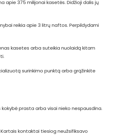
apie 375 milijonai kasetės. Didžioji dalis jų
ybai reikia apie 3 litrų naftos. Perpildydami
senas kasetes arba suteikia nuolaidą kitam
i.
cializuotą surinkimo punktą arba grąžinkite
s kokybė prasta arba visai nieko nespausdina.
. Kartais kontaktai tiesiog neužsifiksavo