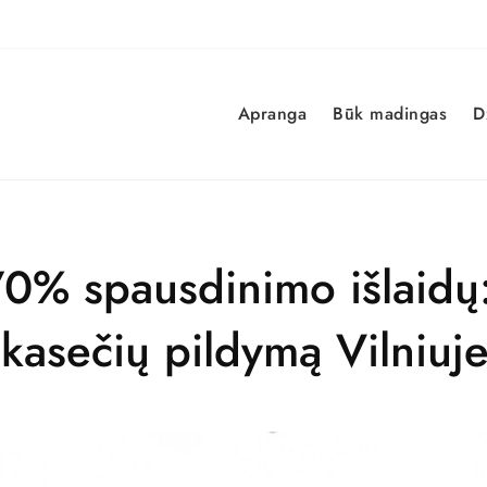
Apranga
Būk madingas
D
 70% spausdinimo išlaid
kasečių pildymą Vilniuj