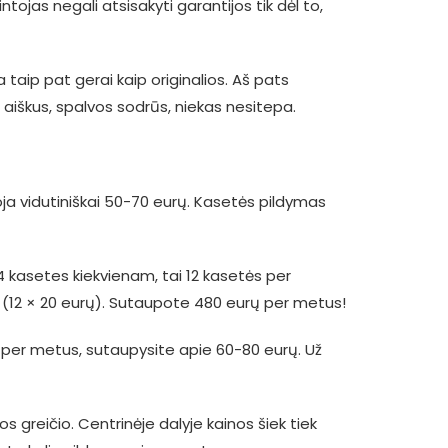
tojas negali atsisakyti garantijos tik dėl to,
taip pat gerai kaip originalios. Aš pats
aiškus, spalvos sodrūs, niekas nesitepa.
uoja vidutiniškai 50-70 eurų. Kasetės pildymas
4 kasetes kiekvienam, tai 12 kasetės per
ų (12 × 20 eurų). Sutaupote 480 eurų per metus!
es per metus, sutaupysite apie 60-80 eurų. Už
 greičio. Centrinėje dalyje kainos šiek tiek