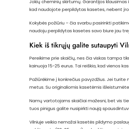
Jokių cheminių skirtumų. Garantijos klausimas ir
kad naudojote perpildytas kasetes, nebent įro
Kokybės požiūriu – čia svarbu pasirinkti patiki
naudoju perpildytas kasetes savo biure jau tre
Kiek iš tikrųjų galite sutaupyti Vi
Pereikime prie skaičių, nes čia viskas tampa tik
kainuoja 15-25 eurus. Tai reiškia, kad vienos 
Pažiūrėkime į konkrečius pavyzdžius. Jei turite
metus. Su originaliomis kasetėmis išleistumėte
Namų vartotojams skaičiai mažesni, bet vis tiek
tuos pinigus galite nusipirkti naują spausdintuv
Vilniuje veikia nemažai kasetės pildymo paslaug