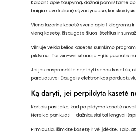
Kalbant apie taupymą, dažnai pamirštame aplinką
baigia savo kelionę sąvartynuose, kur skaidysi
Viena lazerinė kasetė sveria apie 1 kilogramą i
vieną kasetę, išsaugote šiuos išteklius ir sumaži
Vilniuje veikia kelios kasetės surinkimo progr
pildymui. Tai win-win situacija – jūs gaunate nu
Jei jau nusprendėte nepildyti senos kasetės, ni
parduotuvei. Daugelis elektronikos parduotuvi
Ką daryti, jei perpildyta kasetė 
Kartais pasitaiko, kad po pildymo kasetė nevei
Nereikia panikuoti – dažniausiai tai lengvai iš
Pirmiausia, išimkite kasetę ir vėl įdėkite. Taip,