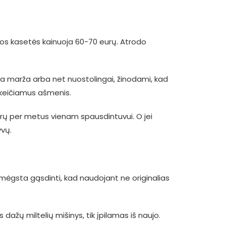
jos kasetės kainuoja 60-70 eurų. Atrodo
ia marža arba net nuostolingai, žinodami, kad
– keičiamus ašmenis.
urų per metus vienam spausdintuvui. O jei
yvų.
mėgsta gąsdinti, kad naudojant ne originalias
dažų miltelių mišinys, tik įpilamas iš naujo.