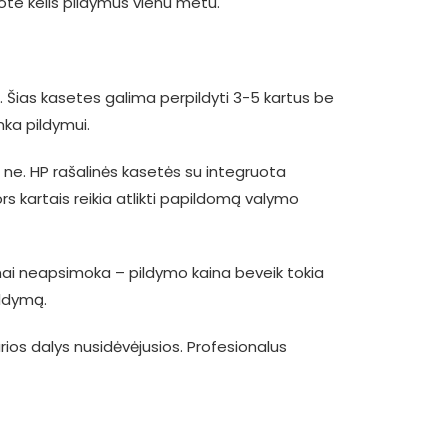
ote kelis pildymus vienu metu.
. Šias kasetes galima perpildyti 3-5 kartus be
nka pildymui.
r ne. HP rašalinės kasetės su integruota
ors kartais reikia atlikti papildomą valymo
žnai neapsimoka – pildymo kaina beveik tokia
ildymą.
kurios dalys nusidėvėjusios. Profesionalus