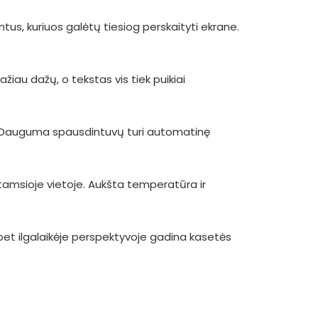
tus, kuriuos galėtų tiesiog perskaityti ekrane.
u dažų, o tekstas vis tiek puikiai
mo. Dauguma spausdintuvų turi automatinę
r tamsioje vietoje. Aukšta temperatūra ir
s, bet ilgalaikėje perspektyvoje gadina kasetės
?