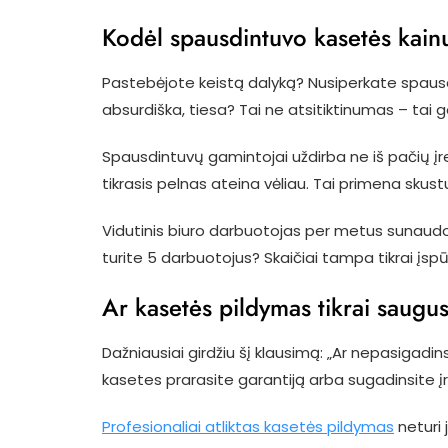
Kodėl spausdintuvo kasetės kain
Pastebėjote keistą dalyką? Nusiperkate spausd
absurdiška, tiesa? Tai ne atsitiktinumas – tai g
Spausdintuvų gamintojai uždirba ne iš pačių įr
tikrasis pelnas ateina vėliau. Tai primena sku
Vidutinis biuro darbuotojas per metus sunaudoj
turite 5 darbuotojus? Skaičiai tampa tikrai įs
Ar kasetės pildymas tikrai saugu
Dažniausiai girdžiu šį klausimą: „Ar nepasiga
kasetes prarasite garantiją arba sugadinsite įre
Profesionaliai atliktas kasetės pildymas
neturi 