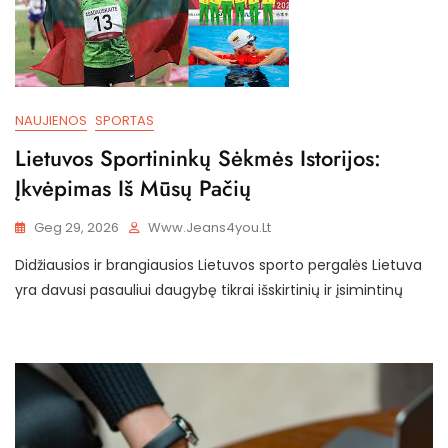
NAUJIENOS
SPORTAS
Lietuvos Sportininkų Sėkmės Istorijos:
Įkvėpimas Iš Mūsų Pačių
Geg 29, 2026
Www.jeans4you.lt
Didžiausios ir brangiausios Lietuvos sporto pergalės Lietuva
yra davusi pasauliui daugybę tikrai išskirtinių ir įsimintinų