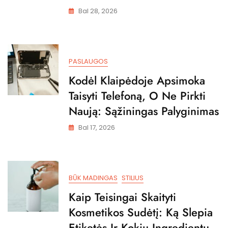
Bal 28, 2026
PASLAUGOS
Kodėl Klaipėdoje Apsimoka
Taisyti Telefoną, O Ne Pirkti
Naują: Sąžiningas Palyginimas
Bal 17, 2026
BŪK MADINGAS
STILIUS
Kaip Teisingai Skaityti
Kosmetikos Sudėtį: Ką Slepia
Etiketės Ir Kokių Ingredientų