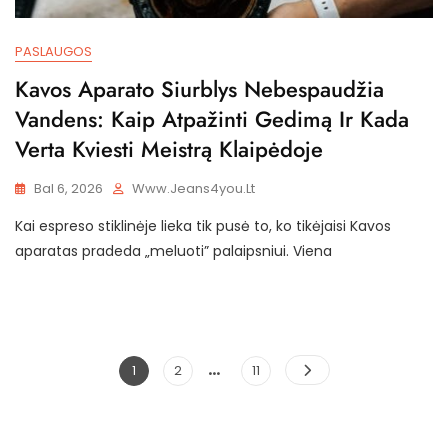
PASLAUGOS
Kavos Aparato Siurblys Nebespaudžia
Vandens: Kaip Atpažinti Gedimą Ir Kada
Verta Kviesti Meistrą Klaipėdoje
Bal 6, 2026
Www.jeans4you.lt
Kai espreso stiklinėje lieka tik pusė to, ko tikėjaisi Kavos
aparatas pradeda „meluoti” palaipsniui. Viena
…
Įrašų
Page
Page
Page
1
2
11
puslapiavimas